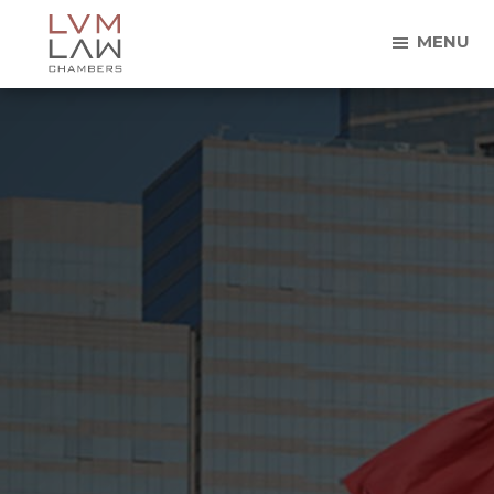
Skip
Skip
MENU
to
to
main
footer
律
Big
content
明
firm
律
effectiveness,
师
事
small
务
firm
所
efficiency